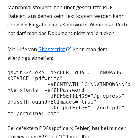
Manchmal stolpert man über geschützte PDF-
Dateien, aus denen kein Text kopiert werden kann
ohne die Eingabe eines Kennworts. Wenn man Pech
hat darf man das Dokument nicht mal drucken.
Mit Hilfe von
Ghostscript
In
kann man dem
allerdings abhelfen:
neuem
Fenster
gswin32c.exe -dSAFER -dBATCH -dNOPAUSE -
öffnen
sDEVICE="pdfwrite"

             -sFONTPATH="C:\\WINDOWS\\fo
nts;xfonts" -sPDFPassword=

             -dPDFSETTINGS="/prepress" -
dPassThroughJPEGImages="true"

             -sOutputFile="e:/out.pdf" 
"e:/original.pdf"
Bei defektem PDFs (pdfmark Fehler) hat bei mir der
Umweg über EPS und OCR geholfen: