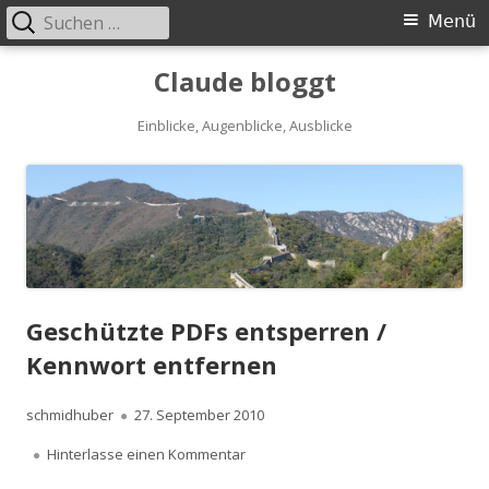
Suchen
Primäres
Menü
nach:
Menü
Springe
Claude bloggt
zum
Einblicke, Augenblicke, Ausblicke
Inhalt
Geschützte PDFs entsperren /
Kennwort entfernen
Autor
schmidhuber
Veröffentlicht
27. September 2010
Hinterlasse einen Kommentar
am
zu Geschützte PDFs entsperren / K