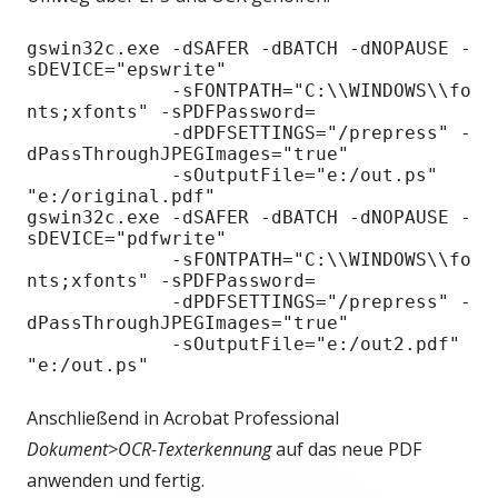
gswin32c.exe -dSAFER -dBATCH -dNOPAUSE -
sDEVICE="epswrite"

             -sFONTPATH="C:\\WINDOWS\\fo
nts;xfonts" -sPDFPassword=

             -dPDFSETTINGS="/prepress" -
dPassThroughJPEGImages="true"

             -sOutputFile="e:/out.ps" 
"e:/original.pdf"

gswin32c.exe -dSAFER -dBATCH -dNOPAUSE -
sDEVICE="pdfwrite"

             -sFONTPATH="C:\\WINDOWS\\fo
nts;xfonts" -sPDFPassword=

             -dPDFSETTINGS="/prepress" -
dPassThroughJPEGImages="true"

             -sOutputFile="e:/out2.pdf" 
"e:/out.ps"
Anschließend in Acrobat Professional
Dokument>OCR-Texterkennung
auf das neue PDF
anwenden und fertig.