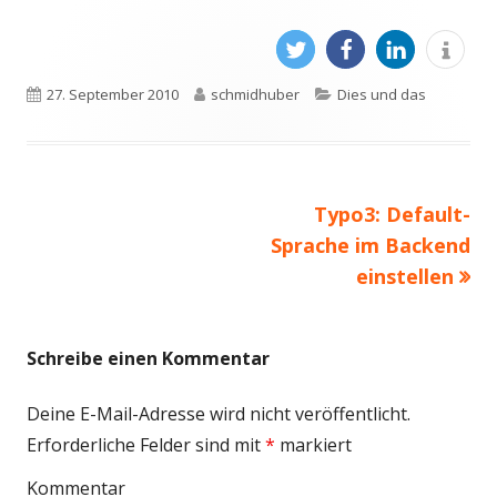
In
In
In
In
Veröffentlicht
27. September 2010
Autor
schmidhuber
Kategorien
Dies und das
neuem
neuem
neuem
neu
am
Fenster
Fenster
Fenster
Fenst
öffnen
öffnen
öffnen
öffn
Nächster
Typo3: Default-
Beitragsnavigation
Sprache im Backend
Beitrag
einstellen
Schreibe einen Kommentar
Deine E-Mail-Adresse wird nicht veröffentlicht.
Erforderliche Felder sind mit
*
markiert
Kommentar